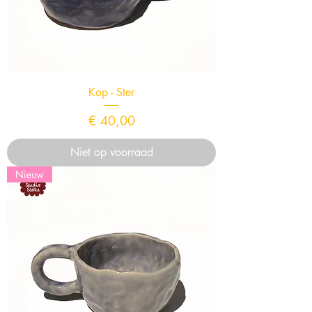
Kop - Ster
Prijs
€ 40,00
Niet op voorraad
Nieuw