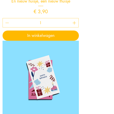
En nieuw huisje, een nieuw thuisje
Prijs
€ 3,90
In winkelwagen