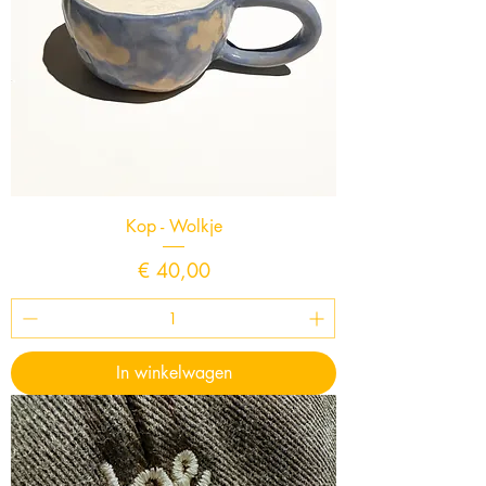
Kop - Wolkje
Prijs
€ 40,00
In winkelwagen