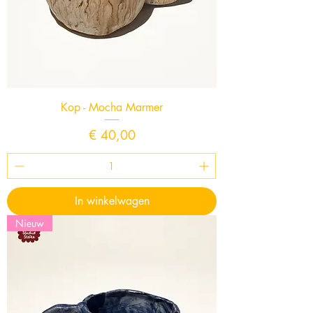
Kop - Mocha Marmer
Prijs
€ 40,00
In winkelwagen
Nieuw