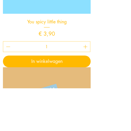
You spicy little thing
Prijs
€ 3,90
In winkelwagen