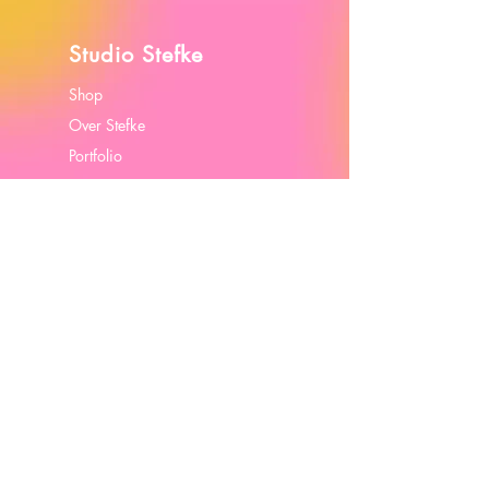
Studio Stefke
Shop
Over Stefke
Portfolio
Contact
Algemene Voorwaarden
Cookiebeleid
Contact
stephanie@studiostefke.com
BTW BE0789 486 067