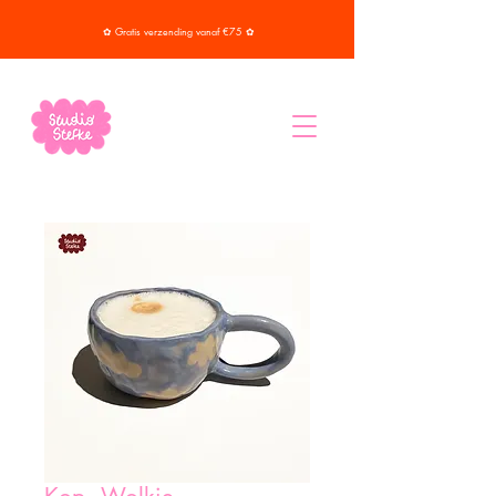
✿ Gratis verzending vanaf €75 ✿