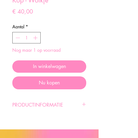
Kop - Wolkje
Prijs
€ 40,00
Aantal
*
Nog maar 1 op voorraad
In winkelwagen
Nu kopen
PRODUCTINFORMATIE
Handgemaakte keramiek.
Voedselveilig.
Vaatwasbestendig.