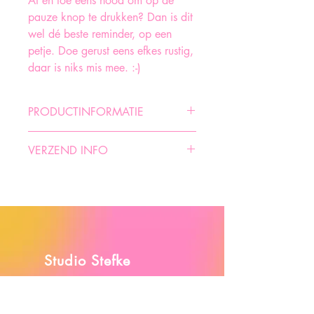
Af en toe eens nood om op de
pauze knop te drukken? Dan is dit
wel dé beste reminder, op een
petje. Doe gerust eens efkes rustig,
daar is niks mis mee. :-)
PRODUCTINFORMATIE
Model: vintage dad cap
VERZEND INFO
Opschrift: geborduurd
Kleur: vintage bordeaux/lichtroze
Afhalen in Gent mogelijk.
Studio Stefke
Shop
Over Stefke