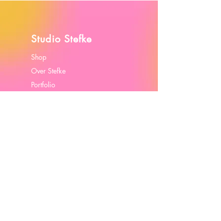
Studio Stefke
Shop
Over Stefke
Portfolio
Contact
Algemene Voorwaarden
Cookiebeleid
Contact
stephanie@studiostefke.com
BTW BE0789 486 067