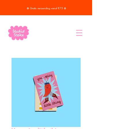
✿ Gratis verzending vanaf €75 ✿