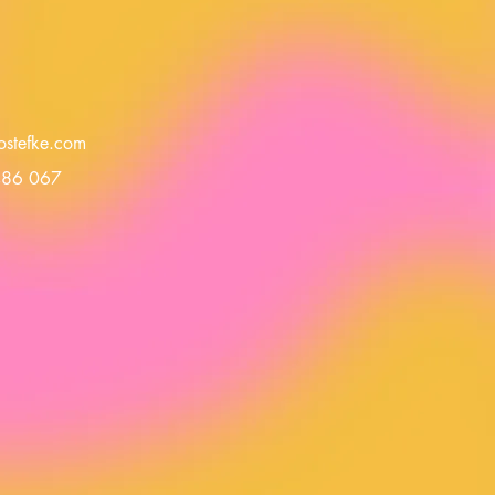
ostefke.com
486 067