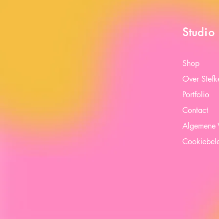
Studio 
Shop
Over Stefk
Portfolio
Contact
Algemene 
Cookiebel