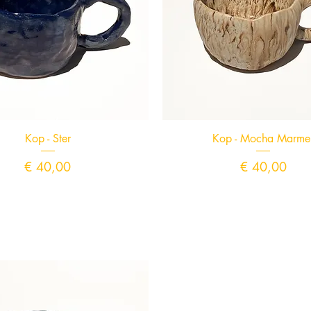
Snel overzicht
Snel overzicht
Kop - Ster
Kop - Mocha Marme
Prijs
Prijs
€ 40,00
€ 40,00