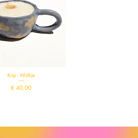
Snel overzicht
Kop - Wolkje
Prijs
€ 40,00