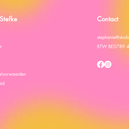
Stefke
Contact
stephanie@studi
e
BTW BE0789 
Voorwaarden
eid