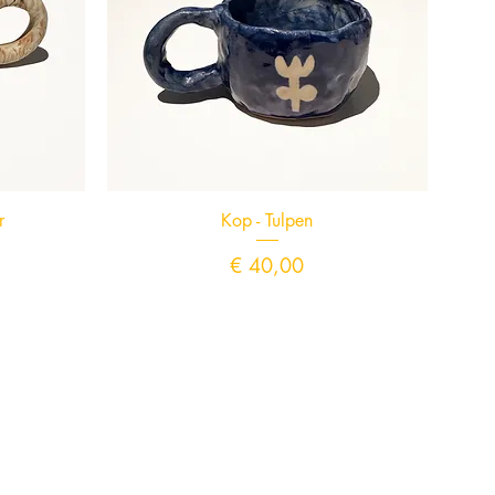
Snel overzicht
r
Kop - Tulpen
Prijs
€ 40,00