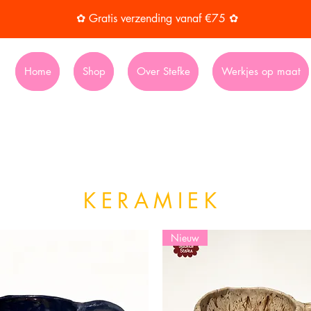
✿ Gratis verzending vanaf €75 ✿
Home
Shop
Over Stefke
Werkjes op maat
KERAMIEK
Nieuw