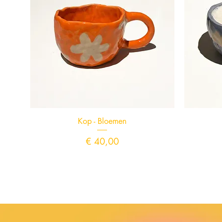
Snel overzicht
Kop - Bloemen
Prijs
€ 40,00