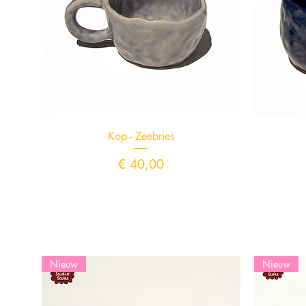
Snel overzicht
Kop - Zeebries
Prijs
€ 40,00
Nieuw
Nieuw