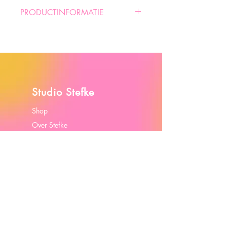
PRODUCTINFORMATIE
Formaat: 11 x 17,5 cm
Gewicht: 260 gram
Enkelzijdig gestreken
Inclusief envelop
Studio Stefke
Shop
Over Stefke
Portfolio
Contact
Algemene Voorwaarden
Cookiebeleid
Contact