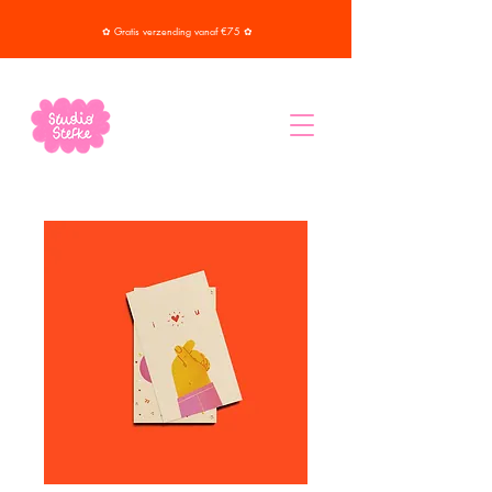
✿ Gratis verzending vanaf €75 ✿