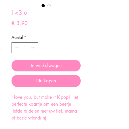
I <3 u
Prijs
€ 3,90
Aantal
*
In winkelwagen
Nu kopen
I love you, but make it K-pop! Het
perfecte kaartje om een beetje
liefde te delen met uw lief, mama
of beste vriend(in).